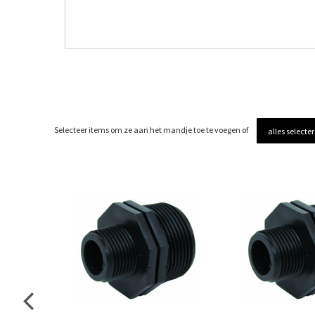
Selecteer items om ze aan het mandje toe te voegen of
alles selecte