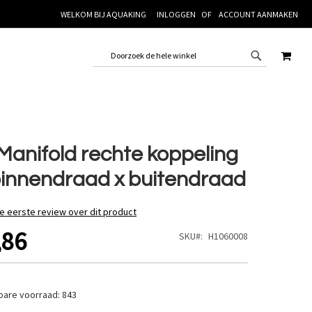
WELKOM BIJ AQUAKING
INLOGGEN
ACCOUNT AANMAKEN
WINK
Manifold rechte koppeling
binnendraad x buitendraad
de eerste review over dit product
,86
SKU
H1060008
bare voorraad:
843