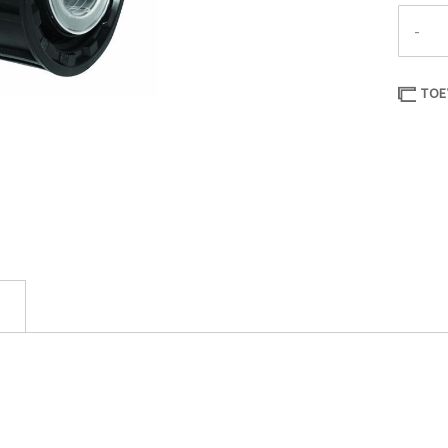
-
TOE