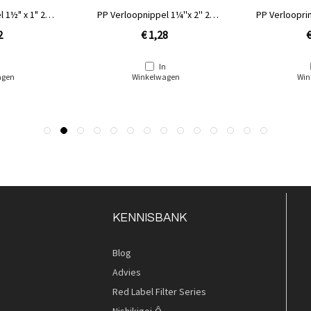
 1½" x 1" 2x
PP Verloopnippel 1¼''x 2'' 2x
PP Verloopring
buit
2
€ 1,28
€
n
In
agen
Winkelwagen
Win
KENNISBANK
Blog
Advies
Red Label Filter Series