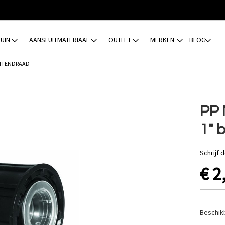
TUIN
AANSLUITMATERIAAL
OUTLET
MERKEN
BLOG
UITENDRAAD
PP 
1" 
Schrijf 
€ 2
Beschik