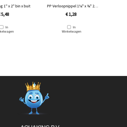
 1'' x 2'' bin x buit
PP Verloopnippel 1¼" x ¾" 2x
PP Verlo
buit
 5,48
€ 1,28
In
In
kelwagen
Winkelwagen