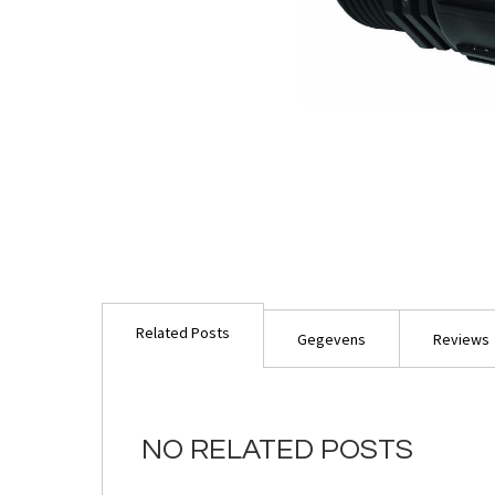
Ga
naar
Related Posts
het
Gegevens
Reviews
begin
van
de
afbeeldingen-
NO RELATED POSTS
gallerij