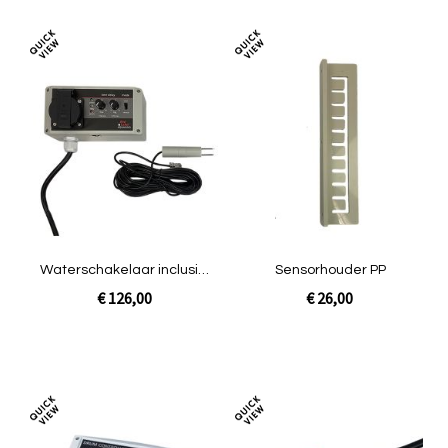
Toevoegen
Toev
om
om
te
te
vergelijken
verg
Waterschakelaar inclusief
Sensorhouder PP
sensor
€ 126,00
€ 26,00
In Winkelwagen
In Winkelwagen
Toevoegen
Toev