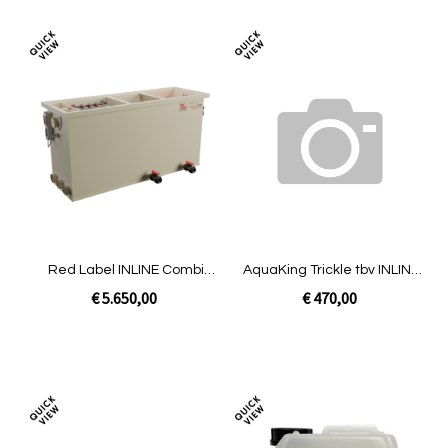
Toevoegen
Toev
om
om
te
te
vergelijken
verg
Red Label INLINE Combi
AquaKing Trickle tbv INLINE
30/35 | Pomp niet gevuld
Combi 30/35 LOW
€ 5.650,00
€ 470,00
In Winkelwagen
In Winkelwagen
Toevoegen
Toev