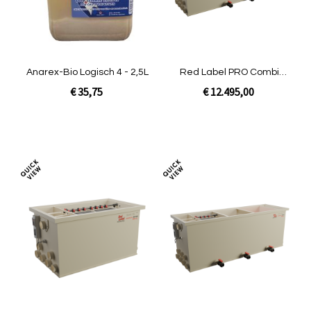
Anarex-Bio Logisch 4 - 2,5L
Red Label PRO Combi
80/100 XL
€ 35,75
€ 12.495,00
Niet op voorraad
In Winkelwagen
Toevoegen
Toev
om
om
te
te
vergelijken
verg