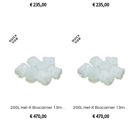
| INLINE 20/25 LOW
| INLINE 30/35 LOW
€ 235,00
€ 235,00
In Winkelwagen
In Winkelwagen
Toevoegen
Toev
om
om
te
te
vergelijken
verg
200L Hel-X Biocarrier 13mm
200L Hel-X Biocarrier 13mm
| INLINE 30/35
| INLINE 50/55
€ 470,00
€ 470,00
In Winkelwagen
In Winkelwagen