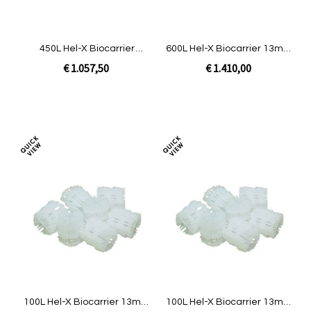
450L Hel-X Biocarrier
600L Hel-X Biocarrier 13mm
13mm|BASIC Combi 50/60
| BASIC Combi 80/100 XXL
€ 1.057,50
€ 1.410,00
In Winkelwagen
In Winkelwagen
Toevoegen
Toev
om
om
te
te
vergelijken
verg
100L Hel-X Biocarrier 13mm
100L Hel-X Biocarrier 13mm