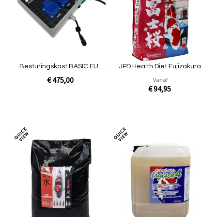
vergelijken
verg
Besturingskast BASIC EU -
JPD Health Diet Fujizakura
NG
€ 475,00
Vanaf
€ 94,95
In Winkelwagen
In Winkelwagen
Toevoegen
Toev
om
om
te
te
vergelijken
verg