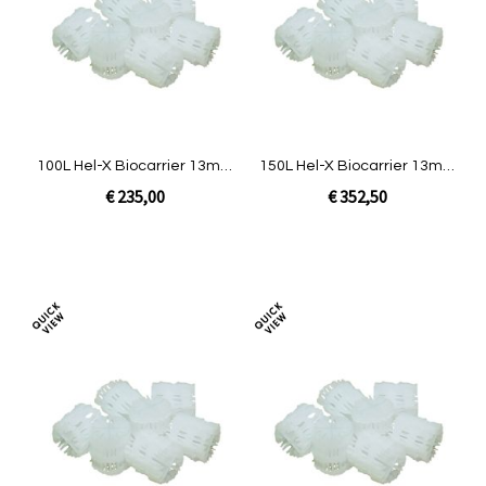
vergelijken
verg
100L Hel-X Biocarrier 13mm
150L Hel-X Biocarrier 13mm
| Happy
| BASIC Combi 25/30 XL
€ 235,00
€ 352,50
In Winkelwagen
In Winkelwagen
Toevoegen
Toev
om
om
te
te
vergelijken
verg