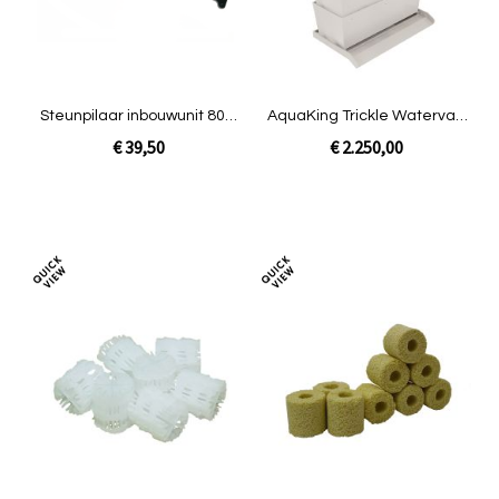
Steunpilaar inbouwunit 80W
AquaKing Trickle Waterval -
INOX
Uitloop Big
€ 39,50
€ 2.250,00
In Winkelwagen
In Winkelwagen
Toevoegen
Toev
om
om
te
te
vergelijken
verg