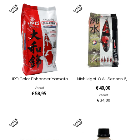
Toevoegen
Toev
om
om
te
te
vergelijken
verg
JPD Color Enhancer Yamato
Nishikigoi-Ô All Season 6,0
mm - 5kg
€ 40,00
Vanaf
€ 58,95
Vanaf
€ 34,00
In Winkelwagen
Niet op voorraad
Toevoegen
Toev
om
om