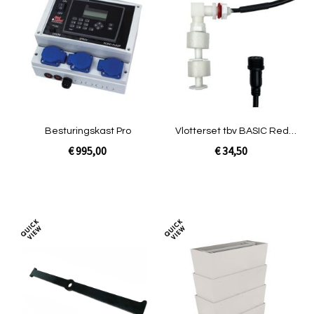
om
om
te
te
vergelijken
verg
Besturingskast Pro
Vlotterset tbv BASIC Red
Label filter
€ 995,00
€ 34,50
In Winkelwagen
In Winkelwagen
Toevoegen
Toev
om
om
te
te
vergelijken
verg