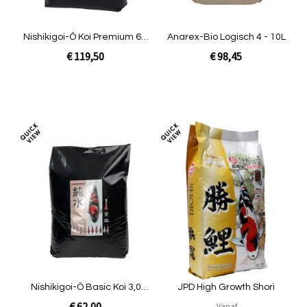
Nishikigoi-Ô Koi Premium 6,0
Anarex-Bio Logisch 4 - 10L
mm - 15kg
€ 119,50
€ 98,45
Niet op voorraad
In Winkelwagen
Toevoegen
Toev
om
om
te
te
vergelijken
verg
Nishikigoi-Ô Basic Koi 3,0
JPD High Growth Shori
mm - 15kg
€ 62,00
Vanaf