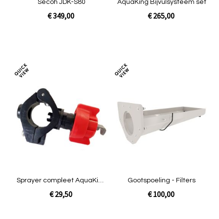
Secoh JDK-S80
AquaKing Bijvulsysteem set
€ 349,00
€ 265,00
In Winkelwagen
In Winkelwagen
Toevoegen
Toev
om
om
te
te
vergelijken
verg
Sprayer compleet AquaKing
Gootspoeling - Filters
Red Label
€ 29,50
€ 100,00