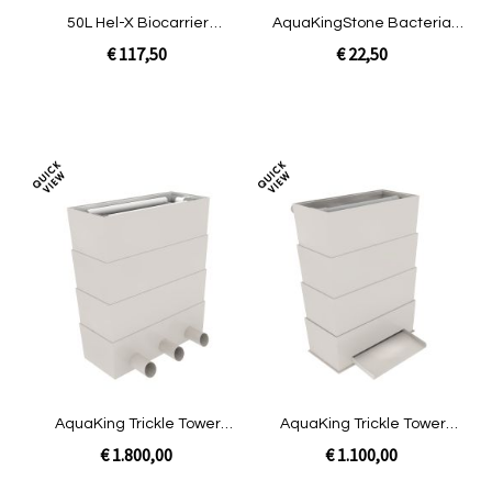
50L Hel-X Biocarrier
AquaKingStone Bacterial
13mm|eiwitafschuimer
House 40x40 mm
€ 117,50
€ 22,50
In Winkelwagen
In Winkelwagen
Toevoegen
Toev
om
om
te
te
vergelijken
verg
AquaKing Trickle Tower
AquaKing Trickle Tower
110mm Big
Waterval Small
€ 1.800,00
€ 1.100,00