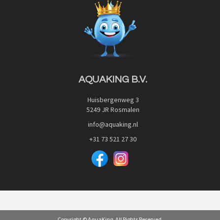
Blog
Privacy Policy
Advies
Red Label Filter Series
Veilig betalen met:
Nishikigoi-Ô
JPD Japan Pet Design
Downloads
AQUAKING B.V.
Huisbergenweg 3
5249 JR Rosmalen
info@aquaking.nl
+31 73 521 27 30
Copyright © AquaKing. All Rights Reserved.