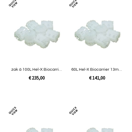
Toevoegen
Toev
om
om
te
te
vergelijken
verg
zak á 100L Hel-X Biocarrier
60L Hel-X Biocarrier 13mm|
13mm
Joy
€ 235,00
€ 141,00
In Winkelwagen
In Winkelwagen
Toevoegen
Toev
om
om
te
te