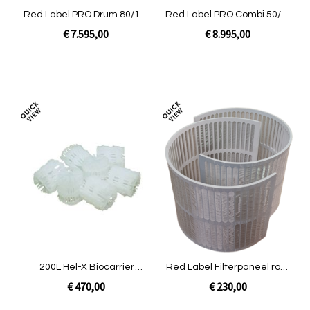
Red Label PRO Drum 80/100
Red Label PRO Combi 50/55
XL
XL
€ 7.595,00
€ 8.995,00
Niet op voorraad
Niet op voorraad
Toevoegen
Toev
om
om
te
te
vergelijken
verg
200L Hel-X Biocarrier
Red Label Filterpaneel rond
13mm|Smile
750x400mm - 75 µm
€ 470,00
€ 230,00