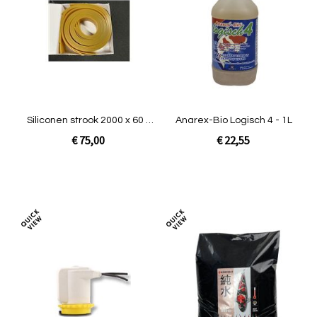
te
te
vergelijken
verg
Siliconen strook 2000 x 60 x
Anarex-Bio Logisch 4 - 1L
3 mm
€ 75,00
€ 22,55
In Winkelwagen
In Winkelwagen
Toevoegen
Toev
om
om
te
te
vergelijken
verg