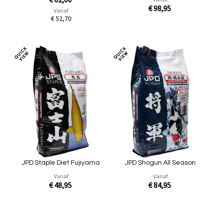
€ 98,95
Vanaf
€ 52,70
In Winkelwagen
In Winkelwagen
Toevoegen
Toev
om
om
te
te
vergelijken
verg
JPD Staple Diet Fujiyama
JPD Shogun All Season
Vanaf
Vanaf
€ 48,95
€ 84,95
In Winkelwagen
In Winkelwagen