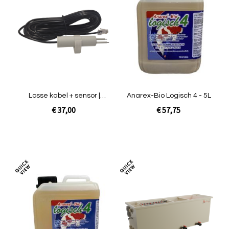
om
om
te
te
vergelijken
verg
Losse kabel + sensor |
Anarex-Bio Logisch 4 - 5L
Bijvulsysteem
€ 37,00
€ 57,75
In Winkelwagen
In Winkelwagen
Toevoegen
Toev
om
om
te
te
vergelijken
verg