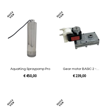
In Winkelwagen
In Winkelwagen
Toevoegen
Toev
om
om
te
te
vergelijken
verg
AquaKing Spraypomp Pro
Gear motor BASIC 2 -
220/230/240 50Hz
€ 450,00
€ 239,00
In Winkelwagen
In Winkelwagen