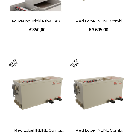
AquaKing Trickle tbv BASIC
Red Label INLINE Combi
Combi 20/25
20/25 LOW | Gravity niet
€ 850,00
€ 3.695,00
gevuld
In Winkelwagen
In Winkelwagen
Toevoegen
Toev
om
om
te
te
vergelijken
verg
Red Label INLINE Combi
Red Label INLINE Combi