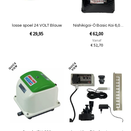
losse spoel 24 VOLT Blauw
Nishikigoi-Ô Basic Koi 6,0
mm - 15kg
€ 29,95
€ 62,00
Vanaf
€ 52,70
Niet op voorraad
Niet op voorraad
Toevoegen
Toev
om
om
te
te
vergelijken
verg