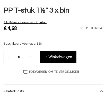
Ga
naar
PP T-stuk 1½'' 3 x bin
het
begin
van
Schrijf de eerste review over dit product
€ 4,68
de
SKU
H1060048
afbeeldingen-
gallerij
Beschikbare voorraad:
128
-
+
In Winkelwagen
TOEVOEGEN OM TE VERGELIJKEN
Related Posts