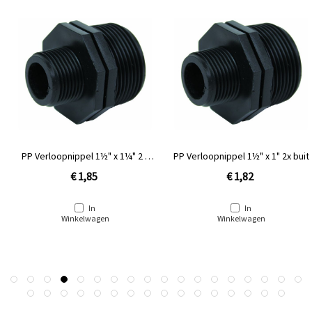
PP Verloopnippel 1½" x 1¼" 2 x
PP Verloopnippel 1½" x 1" 2x buit
buitendraad
€ 1,85
€ 1,82
In
In
Winkelwagen
Winkelwagen