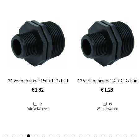
PP Verloopnippel 1½" x 1" 2x buit
PP Verloopnippel 1¼''x 2'' 2x buit
€ 1,82
€ 1,28
In
In
Winkelwagen
Winkelwagen