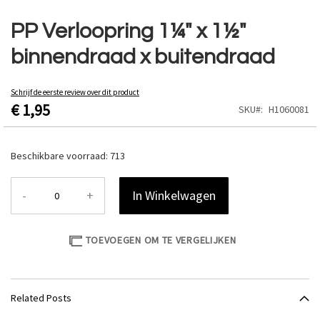
Ga
naar
PP Verloopring 1¼" x 1½"
het
binnendraad x buitendraad
begin
van
de
Schrijf de eerste review over dit product
afbeeldingen-
€ 1,95
SKU
H1060081
gallerij
Beschikbare voorraad:
713
-
+
In Winkelwagen
TOEVOEGEN OM TE VERGELIJKEN
Related Posts