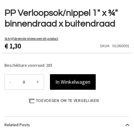
Ga
naar
PP Verloopsok/nippel 1" x ¾"
het
binnendraad x buitendraad
begin
van
de
Schrijf de eerste review over dit product
afbeeldingen-
€ 1,30
SKU
H1060091
gallerij
Beschikbare voorraad:
285
-
+
In Winkelwagen
TOEVOEGEN OM TE VERGELIJKEN
Related Posts