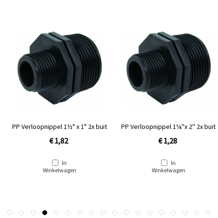
PP Verloopnippel 1½" x 1" 2x buit
PP Verloopnippel 1¼''x 2'' 2x buit
€ 1,82
€ 1,28
In
In
Winkelwagen
Winkelwagen