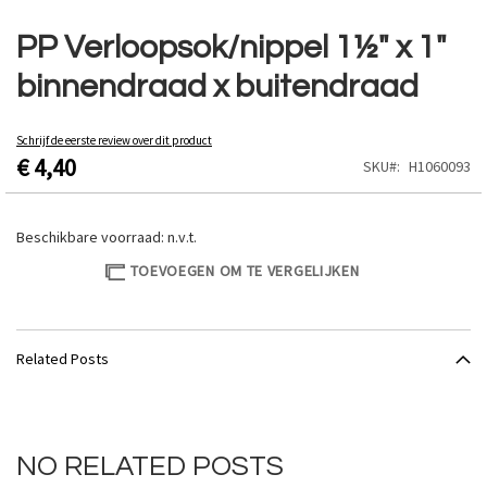
Ga
naar
PP Verloopsok/nippel 1½" x 1"
het
binnendraad x buitendraad
begin
van
de
Schrijf de eerste review over dit product
afbeeldingen-
€ 4,40
SKU
H1060093
gallerij
Beschikbare voorraad:
n.v.t.
TOEVOEGEN OM TE VERGELIJKEN
Related Posts
NO RELATED POSTS