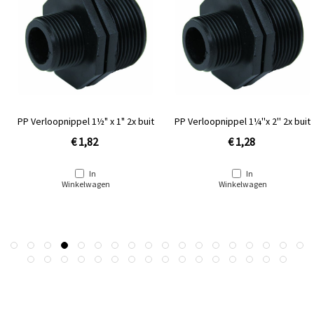
PP Verloopnippel 1½" x 1" 2x buit
PP Verloopnippel 1¼''x 2'' 2x buit
€ 1,82
€ 1,28
In
In
Winkelwagen
Winkelwagen