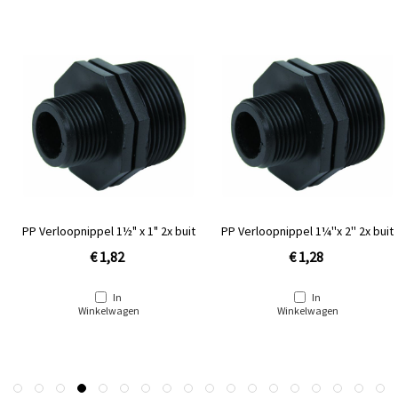
PP Verloopnippel 1½" x 1" 2x buit
PP Verloopnippel 1¼''x 2'' 2x buit
€ 1,82
€ 1,28
In
In
Winkelwagen
Winkelwagen