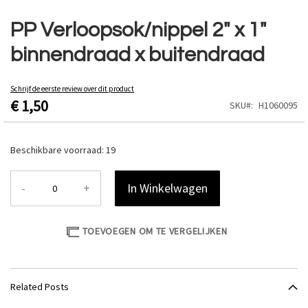
Ga
naar
PP Verloopsok/nippel 2" x 1"
het
binnendraad x buitendraad
begin
van
de
Schrijf de eerste review over dit product
afbeeldingen-
€ 1,50
SKU
H1060095
gallerij
Beschikbare voorraad:
19
-
+
In Winkelwagen
TOEVOEGEN OM TE VERGELIJKEN
Related Posts