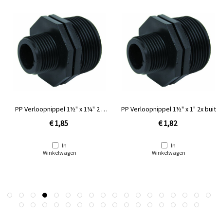
PP Verloopnippel 1½" x 1¼" 2 x
PP Verloopnippel 1½" x 1" 2x buit
buitendraad
€ 1,85
€ 1,82
In
In
Winkelwagen
Winkelwagen