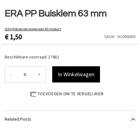
Ga
naar
ERA PP Buisklem 63 mm
het
begin
van
Schrijf de eerste review over dit product
€ 1,50
de
SKU
H1090009
afbeeldingen-
gallerij
Beschikbare voorraad:
17482
-
+
In Winkelwagen
TOEVOEGEN OM TE VERGELIJKEN
Related Posts