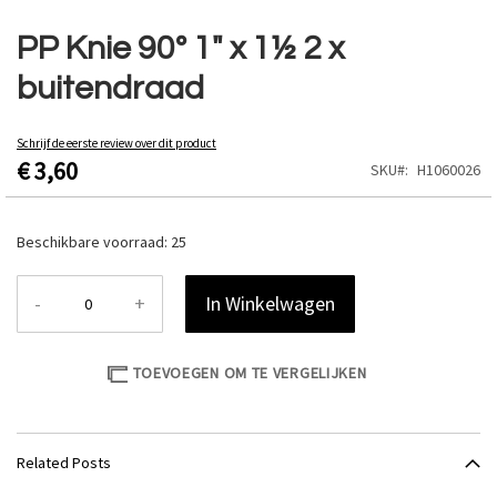
Ga
naar
PP Knie 90º 1" x 1½ 2 x
het
buitendraad
begin
van
de
Schrijf de eerste review over dit product
afbeeldingen-
€ 3,60
SKU
H1060026
gallerij
Beschikbare voorraad:
25
-
+
In Winkelwagen
TOEVOEGEN OM TE VERGELIJKEN
Related Posts