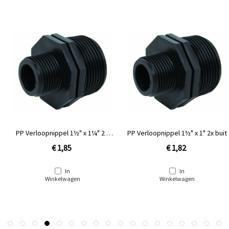
PP Verloopnippel 1½" x 1¼" 2 x
PP Verloopnippel 1½" x 1" 2x buit
buitendraad
€ 1,85
€ 1,82
In
In
Winkelwagen
Winkelwagen