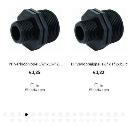
PP Verloopnippel 1½" x 1¼" 2 x
PP Verloopnippel 1½" x 1" 2x buit
buitendraad
€ 1,85
€ 1,82
In
In
Winkelwagen
Winkelwagen