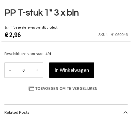
Ga
naar
PP T-stuk 1" 3 x bin
het
begin
van
Schrijf de eerste review over dit product
€ 2,96
de
SKU
H1060046
afbeeldingen-
gallerij
Beschikbare voorraad:
491
-
+
In Winkelwagen
TOEVOEGEN OM TE VERGELIJKEN
Related Posts