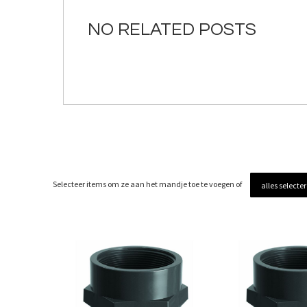
de
afbeeldingen-
NO RELATED POSTS
gallerij
Selecteer items om ze aan het mandje toe te voegen of
alles selecte