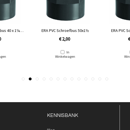
us 40 x 1¼''
ERA PVC Schroefbus 50x1½
ERA PVC Sc
raad
0
€ 2,00
€
n
In
agen
Winkelwagen
Win
KENNISBANK