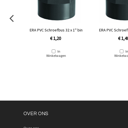
0x50/52
ERA PVC Schroefbus 32 x 1'' bin
ERA PVC Schroefb
binnend
€ 1,20
€ 1,4
In
I
Winkelwagen
Winkelw
OVER ONS