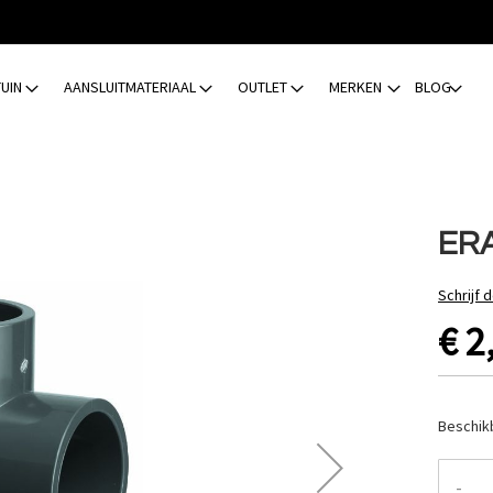
TUIN
AANSLUITMATERIAAL
OUTLET
MERKEN
BLOG
ERA
Schrijf 
€ 2
Beschik
-