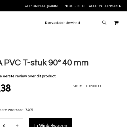
WELKOM BIJ AQUAKING
INLOGGEN
ACCOUNT AANMAKEN
WINK
 PVC T-stuk 90° 40 mm
de eerste review over dit product
,38
SKU
H1090033
bare voorraad:
7405
+
In Winkelwagen