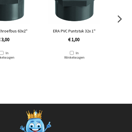
hroefbus 63x2''
ERA PVC Puntstuk 32x 1''
ERA P
 3,00
€ 1,00
In
In
kelwagen
Winkelwagen