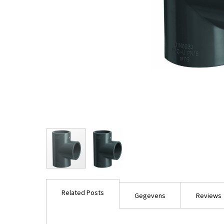
Ga
naar
Related Posts
het
Gegevens
Reviews
begin
van