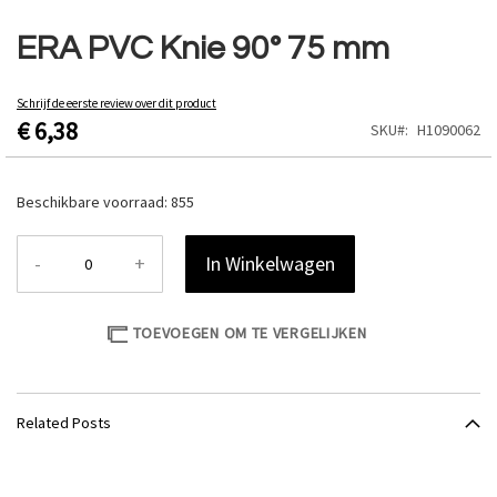
Ga
naar
ERA PVC Knie 90° 75 mm
het
begin
van
Schrijf de eerste review over dit product
€ 6,38
de
SKU
H1090062
afbeeldingen-
gallerij
Beschikbare voorraad:
855
-
+
In Winkelwagen
TOEVOEGEN OM TE VERGELIJKEN
Related Posts