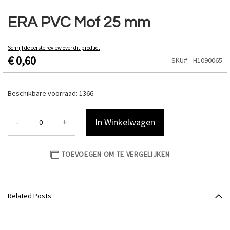
Ga
naar
ERA PVC Mof 25 mm
het
begin
van
Schrijf de eerste review over dit product
€ 0,60
de
SKU
H1090065
afbeeldingen-
gallerij
Beschikbare voorraad:
1366
-
+
In Winkelwagen
TOEVOEGEN OM TE VERGELIJKEN
Related Posts