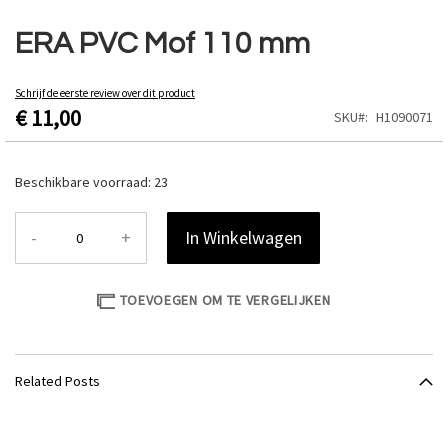
Ga
naar
ERA PVC Mof 110 mm
het
begin
van
Schrijf de eerste review over dit product
€ 11,00
de
SKU
H1090071
afbeeldingen-
gallerij
Beschikbare voorraad:
23
-
+
In Winkelwagen
TOEVOEGEN OM TE VERGELIJKEN
Related Posts