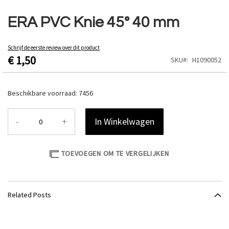
Ga
naar
ERA PVC Knie 45° 40 mm
het
begin
van
Schrijf de eerste review over dit product
€ 1,50
de
SKU
H1090052
afbeeldingen-
gallerij
Beschikbare voorraad:
7456
-
+
In Winkelwagen
TOEVOEGEN OM TE VERGELIJKEN
Related Posts