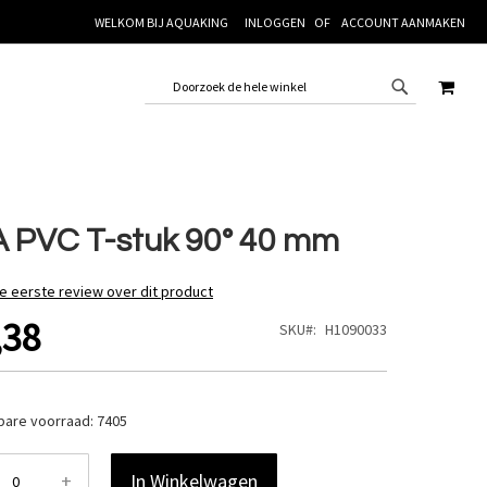
WELKOM BIJ AQUAKING
INLOGGEN
ACCOUNT AANMAKEN
WINK
 PVC T-stuk 90° 40 mm
de eerste review over dit product
,38
SKU
H1090033
bare voorraad:
7405
+
In Winkelwagen