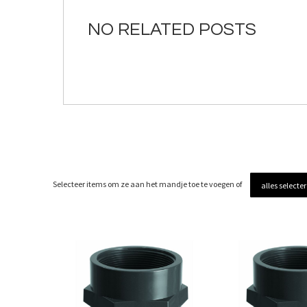
de
afbeeldingen-
NO RELATED POSTS
gallerij
Selecteer items om ze aan het mandje toe te voegen of
alles selecte