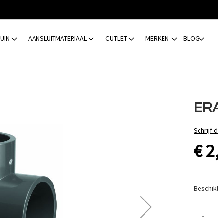
TUIN
AANSLUITMATERIAAL
OUTLET
MERKEN
BLOG
ERA
Schrijf 
€ 2
Beschik
-