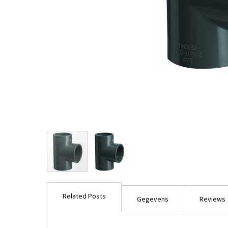
Ga
naar
Related Posts
het
Gegevens
Reviews
begin
van