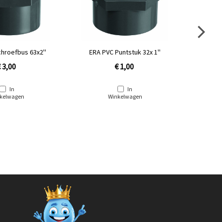
untstuk 32x 1''
ERA PVC Puntstuk 40x 1¼''
ERA P
 1,00
€ 1,30
In
In
kelwagen
Winkelwagen