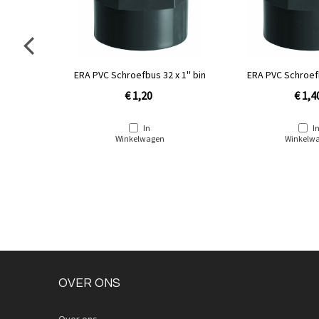
x 1'' bin
ERA PVC Schroefbus 40 x 1¼''
ERA PVC Schroe
binnendraad
€ 1,40
€ 2,0
In
I
Winkelwagen
Winkelw
OVER ONS