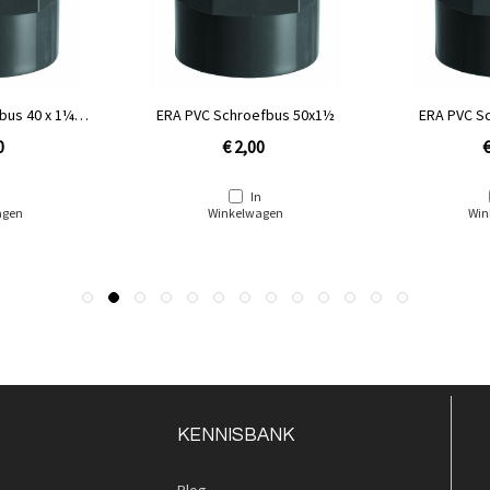
fbus 50x1½
ERA PVC Schroefbus 63x2''
ERA PVC P
0
€ 3,00
€
n
In
agen
Winkelwagen
Win
KENNISBANK